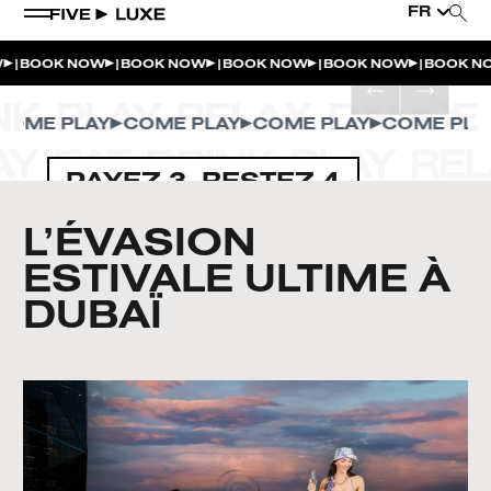
FR
|
|
|
|
|
BOOK NOW
BOOK NOW
BOOK NOW
BOOK NOW
BOOK N
ME PLAY
COME PLAY
COME PLAY
COME PLAY
PAYEZ 3, RESTEZ 4
L’ÉVASION
ESTIVALE ULTIME À
DUBAÏ