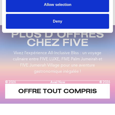
Allow selection
Deny
PLUS D’OFFRES
CHEZ FIVE
Vivez l’expérience All-Inclusive Bliss : un voyage
culinaire entre FIVE LUXE, FIVE Palm Jumeirah et
FIVE Jumeirah Village pour une aventure
gastronomique inégalée !
© 2026
Avail Now
© 2026
OFFRE TOUT COMPRIS