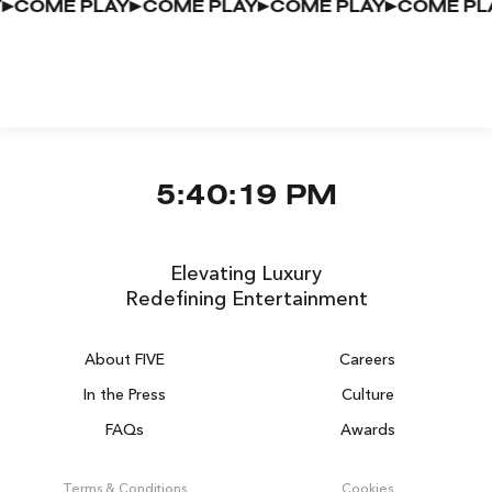
LAY
COME PLAY
COME PLAY
COME PLAY
COME
5:40:19 PM
Elevating Luxury
Redefining Entertainment
About FIVE
Careers
In the Press
Culture
FAQs
Awards
Terms & Conditions
Cookies