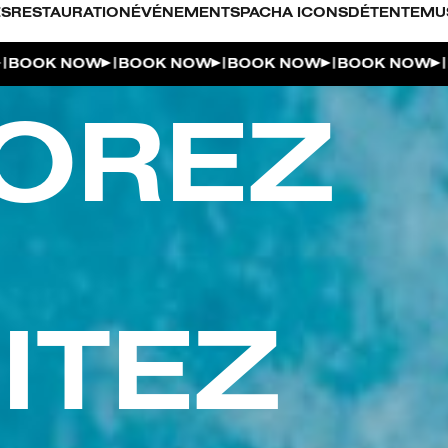
S
RESTAURATION
ÉVÉNEMENTS
PACHA ICONS
DÉTENTE
MU
|
|
|
|
 NOW
BOOK NOW
BOOK NOW
BOOK NOW
BOOK 
OREZ
ITEZ