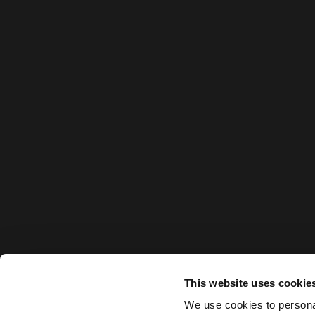
About FIVE
Careers
In the Press
Culture
FAQs
Awards
This website uses cookie
We use cookies to personal