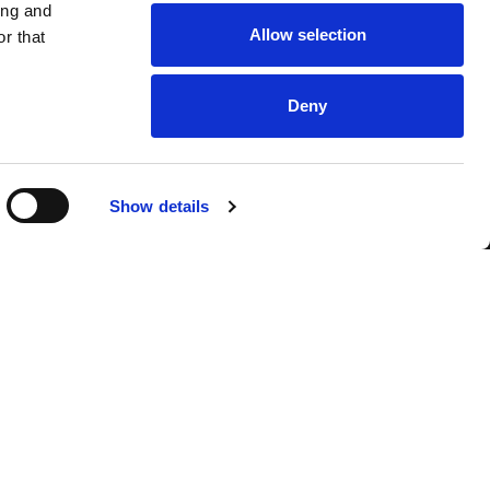
ing and
Allow selection
r that
Deny
DINE
Show details
el et élevez votre expérience beauté à des
 l’excellence, nos stylistes et techniciens
ale pour les cheveux, les ongles, les cils et bien
que nous répondons à chacune de vos envies, pour
x(se). Découvrez le summum de l’élégance au
ection.