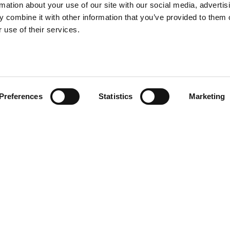
rmation about your use of our site with our social media, advertis
 combine it with other information that you’ve provided to them o
 use of their services.
SELLING FAST
🔥
SUITES
EVENTS
Preferences
Statistics
Marketing
Entrez dans le Salon Luxe du FIVE Luxe Hot
sommets inégalés. Avec un engagement envers
experts offrent des services de classe mondi
plus encore. Plongez dans le luxe tandis 
que vous repartiez ressourcé(e) et radieu
Salon Luxe, où l’opulence rencontre la perf