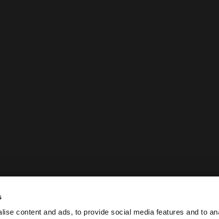
Elevating
Terms & Conditions
Redefinin
Cookies
Privacy Policy
Sitemap
COME PLAY
s
ise content and ads, to provide social media features and to an