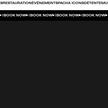
S
RESTAURATION
ÉVÉNEMENTS
PACHA ICONS
DÉTENTE
MU
|
|
|
|
BOOK NOW
BOOK NOW
BOOK NOW
BOOK NOW