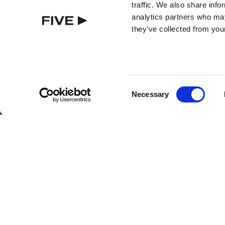
traffic. We also share info
analytics partners who may
they’ve collected from your
BEST RATE GUARANTEE
ROOMS
Consent
Necessary
Selection
LE SALON