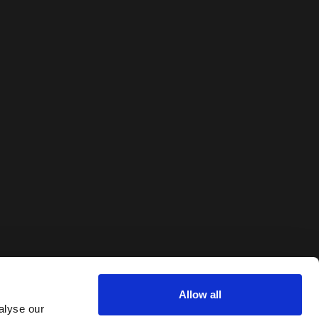
 Luxury
7:28:19 AM
g Entertainment
Allow all
alyse our