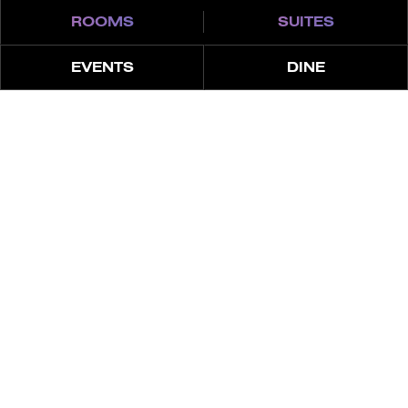
ROOMS
SUITES
EVENTS
DINE
All Venues
FILTER
RONIN
Наслаждайся изысканной японской кухней с
живой готовкой и весёлым ужином в стиле
ирэдзуми.
ЗАБРОНИРОВАТЬ СТОЛИК