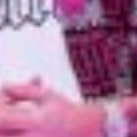
8:11:29 AM
Elevating Luxury
Redefining Entertainment
About FIVE
Careers
In the Press
Culture
FAQs
Awards