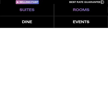
🔥
SELLING FAST
BEST RATE GUARANTEE
SUITES
ROOMS
DINE
EVENTS
عن
سمات
العروض
جناح إنكور
ارتقِ بعطلتك إلى مستوى كبار الشخصيات مع جناح النادي
الليلي الذي يضم منصة دي جي، وأرضية رقص، وشاشة LED،
ومكبرات صوت. استرخِ في سرير كينغ فاخر، واحتفل طوال
اليوم والليل في التراس الخاص.
اعرف المزيد